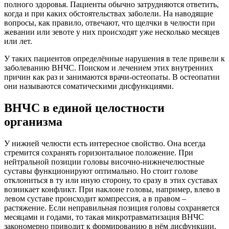
полного здоровья. Пациенты обычно затрудняются ответить,
когда и при каких обстоятельствах заболели. На наводящие
вопросы, как правило, отвечают, что щелчки в челюсти при
жевании или зевоте у них происходят уже несколько месяцев
или лет.
У таких пациентов определённые нарушения в теле привели к
заболеванию ВНЧС. Поиском и лечением этих внутренних
причин как раз и занимаются врачи-остеопаты. В остеопатии
они называются соматическими дисфункциями.
ВНЧС в единой целостности
организма
У нижней челюсти есть интересное свойство. Она всегда
стремится сохранять горизонтальное положение. При
нейтральной позиции головы височно-нижнечелюстные
суставы функционируют оптимально. Но стоит голове
отклониться в ту или иную сторону, то сразу в этих суставах
возникает конфликт. При наклоне головы, например, влево в
левом суставе происходит компрессия, а в правом –
растяжение. Если неправильная позиция головы сохраняется
месяцами и годами, то такая микротравматизация ВНЧС
закономерно приводит к формированию в нём дисфункции.