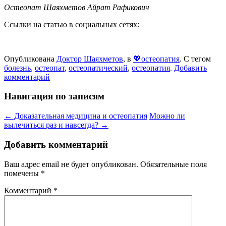
Остеопат Шаяхметов Айрат Рафикович
Ссылки на статью в социальных сетях:
Опубликована
Доктор Шаяхметов
, в
💖остеопатия
. С тегом
болезнь
,
остеопат
,
остеопатический
,
остеопатия
.
Добавить
комментарий
Навигация по записям
← Доказательная медицина и остеопатия
Можно ли
вылечиться раз и навсегда? →
Добавить комментарий
Ваш адрес email не будет опубликован.
Обязательные поля
помечены
*
Комментарий
*