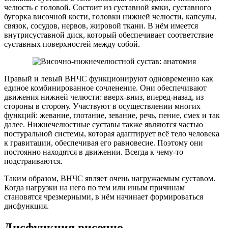
челюсть с головой. Состоит из суставной ямки, суставного
бугорка височной кости, головки нижней челюсти, капсулы,
связок, сосудов, нервов, жировой ткани. В нём имеется
внутрисуставной диск, который обеспечивает соответствие
суставных поверхностей между собой.
Правый и левый ВНЧС функционируют одновременно как
единое комбинированное сочленение. Они обеспечивают
движения нижней челюсти: вверх-вниз, вперед-назад, из
стороны в сторону. Участвуют в осуществлении многих
функций: жевание, глотание, зевание, речь, пение, смех и так
далее. Нижнечелюстные суставы также являются частью
постуральной системы, которая адаптирует всё тело человека
к гравитации, обеспечивая его равновесие. Поэтому они
постоянно находятся в движении. Всегда к чему-то
подстраиваются.
Таким образом, ВНЧС являет очень нагружаемым суставом.
Когда нагрузки на него по тем или иным причинам
становятся чрезмерными, в нём начинает формироваться
дисфункция.
Дисфункция височно-