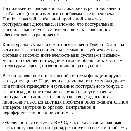
На положение головы влияют локальные, региональные и
глобальные (организменные) проблемы в теле человека.
Наиболее частой глобальной проблемой является
постуральный дисбаланс. Напомню, что постуральный
контроль адаптирует всё тело человека к гравитации,
обеспечивая его равновесие.
К постуральным датчикам относятся: вестибулярный аппарат,
сетчатка глаз, глазодвигательные мышцы, зубочелюстная
система с височно-нижнечелюстными суставами и языком,
места прикрепления твёрдой мозговой оболочки к костным
структурам черепа, позвоночника и крестца и др.
Все составляющие постуральной системы функционируют
как единое целое. Нарушения в деятельности хотя бы одного
из датчиков приводят к нарушению постурального тонуса с
развитием дополнительной нагрузки на другие звенья
постурального аппарата. Постуральная дезадаптация
происходит из-за конкретных проблем в опорно-двигательном
аппарате, внутренних органах, центральной и
периферической нервной системы.
Зубочелюстная система с ВНЧС, как важная составляющая
часть постурального контроля, реагирует на все эти проблемы