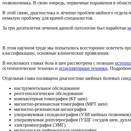
позвоночника. В свою очередь, первичные поражения в облас
В этой связи, диагностика и лечение проблем шейного отдела в
немалую проблему для врачей-специалистов.
За три десятилетия лечения данной патологии был наработан
н
В этом научном труде мы попытались всесторонне осветить пр
классификацию, основные клинические проявления.
В нескольких главах боль в шее рассмотрена с позиции
остеопа
остеопатические техники и
осцилляторные техники
. Подробне
Отдельная глава посвящена диагностике шейных болевых синд
инструментальное обследование
рентгенологическое обследование
компьютерная томография (КТ шеи)
магнитно-резонансная томография (МРТ шеи)
магнитно-резонансная ангиография
ультразвуковая спондилография (УЗИ шейных позвонков)
ультразвуковая допплерография (УЗДГ сосудов шеи, дупл
электромиография (ЭМГ)
медицинская инфракрасная термография