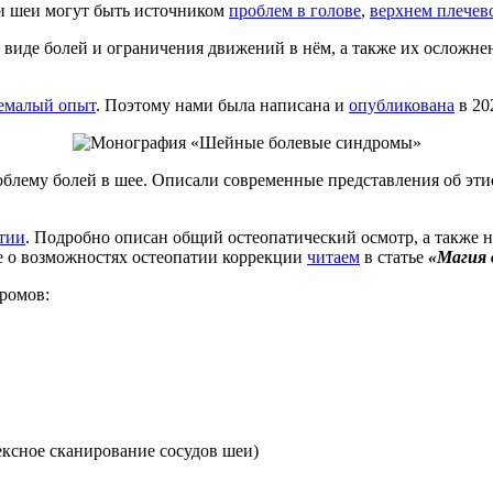
ти шеи могут быть источником
проблем в голове
,
верхнем плечев
 виде болей и ограничения движений в нём, а также их осложнен
емалый опыт
. Поэтому нами была написана и
опубликована
в 20
облему болей в шее. Описали современные представления об эт
тии
. Подробно описан общий остеопатический осмотр, а также 
е о возможностях остеопатии коррекции
читаем
в статье
«Магия 
ромов:
ексное сканирование сосудов шеи)