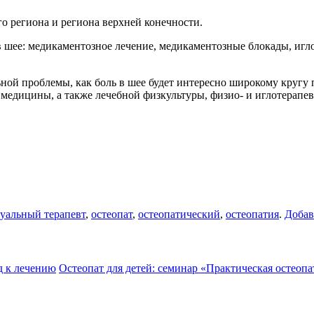
 региона и региона верхней конечности.
 шее: медикаментозное лечение, медикаментозные блокады, игло
ьной проблемы, как боль в шее будет интересно широкому кругу
 медицины, а также лечебной физкультуры, физио- и иглотерапев
уальный терапевт
,
остеопат
,
остеопатический
,
остеопатия
.
Добав
д к лечению
Остеопат для детей: семинар «Практическая остеоп