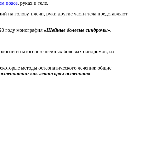
ом поясе
, руках и теле.
ий на голову, плечи, руки другие части тела представляют
20 году монография
«Шейные болевые синдромы»
.
иологии и патогенезе шейных болевых синдромов, их
некоторые методы остеопатического лечения: общие
остеопатии: как лечит врач-остеопат»
.